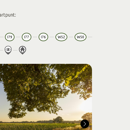
artpunt:
I79
I77
I76
W52
W50