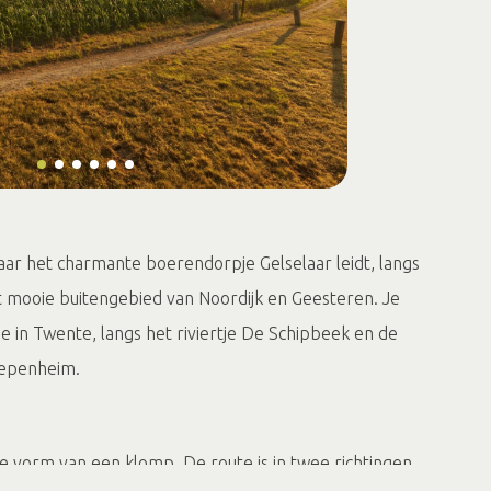
aar het charmante boerendorpje Gelselaar leidt, langs
t mooie buitengebied van Noordijk en Geesteren. Je
je in Twente, langs het riviertje De Schipbeek en de
Diepenheim.
e vorm van een klomp. De route is in twee richtingen