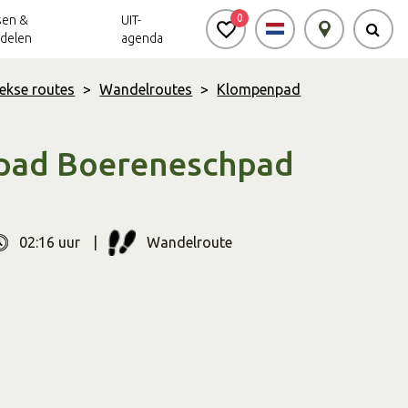
0
sen &
UIT-
delen
agenda
ekse routes
>
Wandelroutes
>
Klompenpad
Achterhoek Routes
Vrijheid in de
Ode aan het
Achterhoek
Landschap
app
pad Boereneschpad
Meldpunt Routes
Achterhoek
02:16 uur
Wandelroute
r
Soort
route