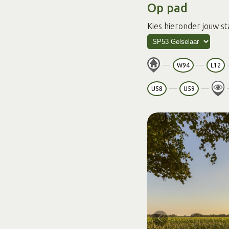
Op pad
Kies hieronder jouw st
W94
L12
U58
U59