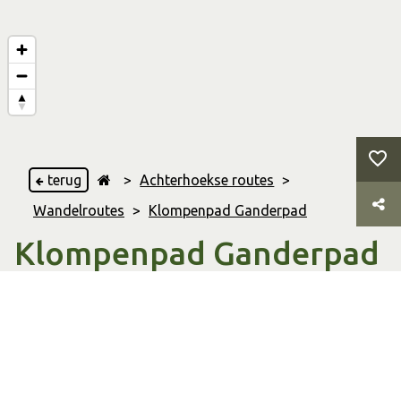
terug
>
Achterhoekse routes
>
Wandelroutes
>
Klompenpad Ganderpad
Klompenpad Ganderpad
Terborg
,
& Gaanderen
12.22 Km
Afstand
02:27 uur
Duur
Wandelroute
Soort