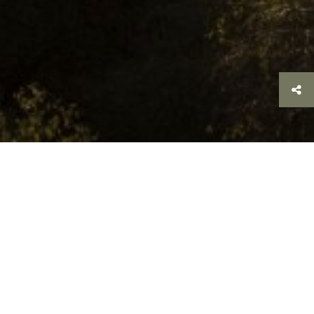
terug
>
7 unieke weekendjes weg in de
Achterhoek
>
Leef je uit in de openlucht
Leef je uit in de open
lucht
In het
Bergherbos
word je na een stevige wandeling