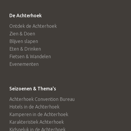
Montferlandse Toppenroute
De Paosbult in Zeddam is één van de 18 heuveltoppen die
De Achterhoek
Montferland rijk is, door middel van handige knooppunten
Ontdek de Achterhoek
wandel je van de ene naar de andere heuveltop. Alle
Zien & Doen
informatie over dit unieke wandelnetwerk vind je
Blijven slapen
hier
.
Eten & Drinken
Fietsen & Wandelen
Evenementen
Seizoenen & Thema's
Achterhoek Convention Bureau
Hotels in de Achterhoek
Kamperen in de Achterhoek
Karakteristiek Achterhoek
Kidsgeluk in de Achterhoek