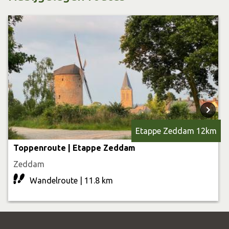
De Paosbult gaat geleidelijk over in de Möllebult, die zijn
naam dankt aan de schitterende torenmolen van rond
1450. Dit is mogelijk de oudste molen van West-Europa.
Vlak bij de torenmolen bevindt zich de rosmolen. Die
werd aangedreven door een paard, zodat men voor het
malen van het graan niet afhankelijk was van de wind.
Vanaf de ingang van de torenmolen start elk jaar in
september de Zeddamse zeepkistenrace. Dankzij de
Etappe Zeddam 12km
steile heuvel halen de zeepkisten hier zulke hoge
Toppenroute | Etappe Zeddam
snelheden, dat er soms enkele kisten door de zandbulten
Zeddam
heen schieten die onder aan de Benedendorpstraat als
Wandelroute | 11.8 km
beveiliging worden opgeworpen. Hierdoor belanden ze
bijna letterlijk op het kerkhof van Zeddam.