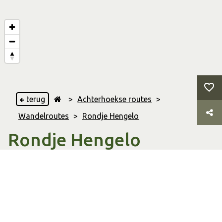
terug
>
Achterhoekse routes
>
Wandelroutes
>
Rondje Hengelo
Rondje Hengelo
Hengelo
11.45 Km
Afstand
02:17 uur
Duur
Wandelroute
Soort