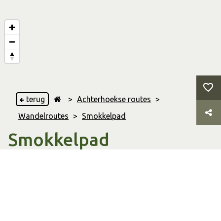
terug
>
Achterhoekse routes
>
Wandelroutes
>
Smokkelpad
Smokkelpad
's Heerenberg
5.88 Km
Afstand
01:11 uur
Duur
Wandelroute
Soort