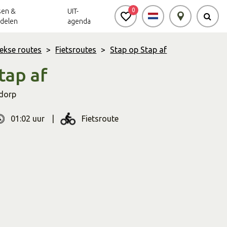
0
sen &
UIT-
delen
agenda
ekse routes
>
Fietsroutes
>
Stap op Stap af
tap af
Achterhoek Routes
Vrijheid in de
Ode aan het
Achterhoek
Landschap
app
dorp
Meldpunt Routes
Achterhoek
01:02 uur
Fietsroute
r
Soort
route