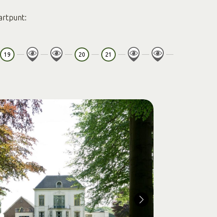
artpunt:
19
20
21