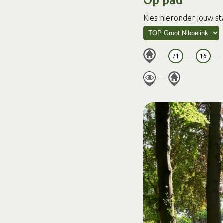
Op pad
Kies hieronder jouw st
71
16