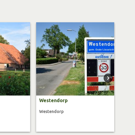
Westendorp
't P
Westendorp
West