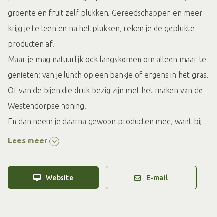
groente en fruit zelf plukken. Gereedschappen en meer
krijg je te leen en na het plukken, reken je de geplukte
producten af.
Maar je mag natuurlijk ook langskomen om alleen maar te
genieten: van je lunch op een bankje of ergens in het gras.
Of van de bijen die druk bezig zijn met het maken van de
Westendorpse honing.
En dan neem je daarna gewoon producten mee, want bij
de ingang van de tuin is ook een verkooppunt.
Lees meer
De entree voor de tuin is gratis. Kijk voor je bezoek altijd
Website
E-mail
nog even op de website voor de actuele openingstijden.
Wil je met een groep een rondleiding, wil je buiten