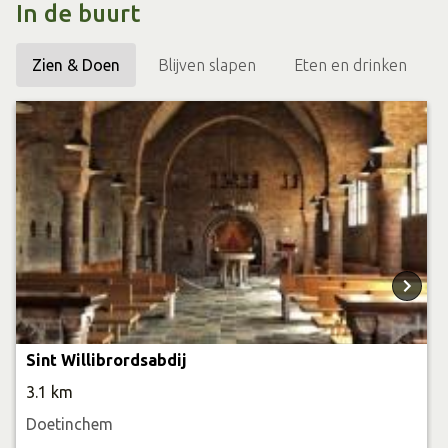
openingstijden de tuin bezoeken of wil je producten
In de buurt
bestellen? Stuur even een email om een afspraak te
Zien & Doen
Blijven slapen
Eten en drinken
maken.
En kijk ook eens op de website als je geïnteresseerd bent
in een cursus, workshop of het aanleggen/onderhouden
van je tuin.
Sint Willibrordsabdij
3.1 km
Doetinchem