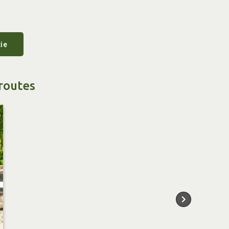
ie
routes