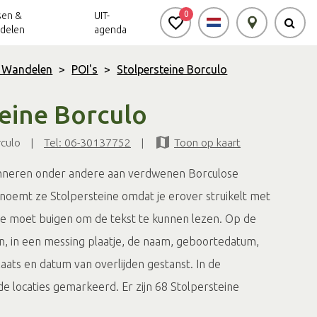
0
sen &
UIT-
delen
agenda
& Wandelen
>
POI's
>
Stolpersteine Borculo
Achterhoek Routes
Vrijheid in de
Ode aan het
eine Borculo
Achterhoek
Landschap
app
culo
|
Tel: 06-30137752
|
Toon op kaart
Meldpunt Routes
Achterhoek
inneren onder andere aan verdwenen Borculose
noemt ze Stolpersteine omdat je erover struikelt met
 je moet buigen om de tekst te kunnen lezen. Op de
jn, in een messing plaatje, de naam, geboortedatum,
ats en datum van overlijden gestanst. In de
 de locaties gemarkeerd. Er zijn 68 Stolpersteine