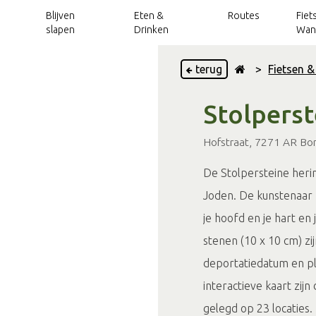
Blijven
Eten &
Routes
Fiet
slapen
Drinken
Wan
terug
>
Fietsen 
Vakantieparken
Achterhoek Routes
Wellness
Handbike- en
Grensbeleving
Fietsarrangementen
Kinderroutes
Uitjes over de
Stolperst
rolstoelroutes
app
grens
Vakantiehuizen
Verhuur
Blogs
Wandelarrangementen
Routes langs het
Hofstraat, 7271 AR Bor
Kerkenpaden
Toeristische
VVV's en TIP's
water
Groepsaccommodaties
OverstapPunten
Groepsactiviteiten
Trotse inwoners
Outdoorroutes
Op pad met...
Silo Art Tour
De Stolpersteine her
Camperverhuur
Sport & actief
Vergaderlocaties, teambuilding en meer
routes
Joden. De kunstenaar 
Mountainbikeroutes
Onbeperkt
Arrangementen
Arrangementen
Magazines
Routes langs
genieten
je hoofd en je hart en
Klompenpaden
kastelen
stenen (10 x 10 cm) zi
Silo Art Tour
deportatiedatum en pla
interactieve kaart zijn
gelegd op 23 locaties.