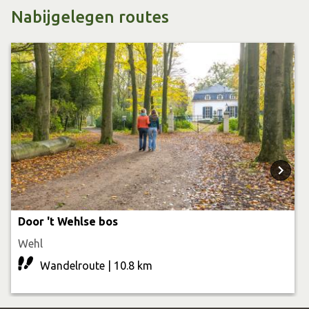
langs het pad loopt vindt u vanzelf uw boom en kunt u
Nabijgelegen routes
lezen welke karaktereigenschappen u volgens de Kelten
heeft.
Door 't Wehlse bos
Wehl
Wandelroute | 10.8 km