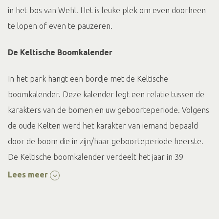
in het bos van Wehl. Het is leuke plek om even doorheen
te lopen of even te pauzeren.
De Keltische Boomkalender
In het park hangt een bordje met de Keltische
boomkalender. Deze kalender legt een relatie tussen de
karakters van de bomen en uw geboorteperiode. Volgens
de oude Kelten werd het karakter van iemand bepaald
door de boom die in zijn/haar geboorteperiode heerste.
De Keltische boomkalender verdeelt het jaar in 39
perioden en elke periode heeft een eigen boom. De
Lees meer
Kelten gebruikten 21 verschillende bomen, die elk
corresponderen met één van de 21 menstypen. Als u