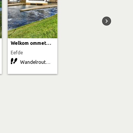
Welkom ommetje Eefde
Eefde
Wandelroute | 3.8 km