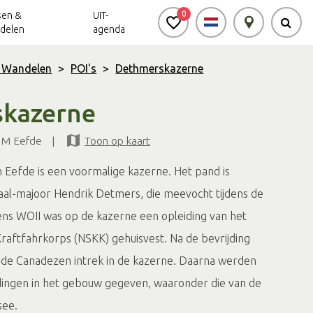
0
sen &
UIT-
delen
agenda
& Wandelen
>
POI's
>
Dethmerskazerne
Achterhoek Routes
Vrijheid in de
Ode aan het
kazerne
Achterhoek
Landschap
app
BM Eefde
|
Toon op kaart
Meldpunt Routes
Achterhoek
Eefde is een voormalige kazerne. Het pand is
al-majoor Hendrik Detmers, die meevocht tijdens de
dens WOII was op de kazerne een opleiding van het
 Kraftfahrkorps (NSKK) gehuisvest. Na de bevrijding
de Canadezen intrek in de kazerne. Daarna werden
idingen in het gebouw gegeven, waaronder die van de
see.