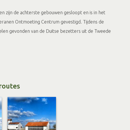
en zijn de achterste gebouwen gesloopt en is in het
ranen Ontmoeting Centrum gevestigd. Tijdens de
fselen gevonden van de Duitse bezetters uit de Tweede
or de poort te wandelen. Er zitten verschillende
es, waaronder de bierbrouwerij van het Eefdese
theek.
routes