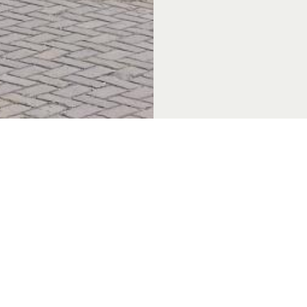
 & Thema's
Over Achterhoek Toerisme
Vo
k Convention Bureau
Privacyverklaring
de Achterhoek
Gebruiksvoorwaarden
in de Achterhoek
Disclaimer & Copyright
tiek Achterhoek
Colofon
in de Achterhoek
Vacatures