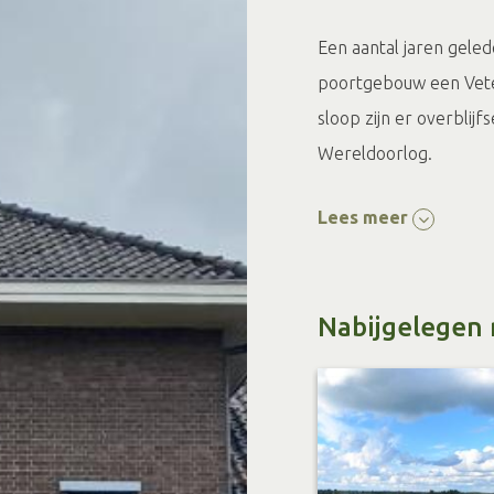
Een aantal jaren geled
poortgebouw een Vete
sloop zijn er overblij
Wereldoorlog.
Het is leuk om even do
Lees meer
kleinschalige bedrijfj
Markebier en de Lego
Nabijgelegen 