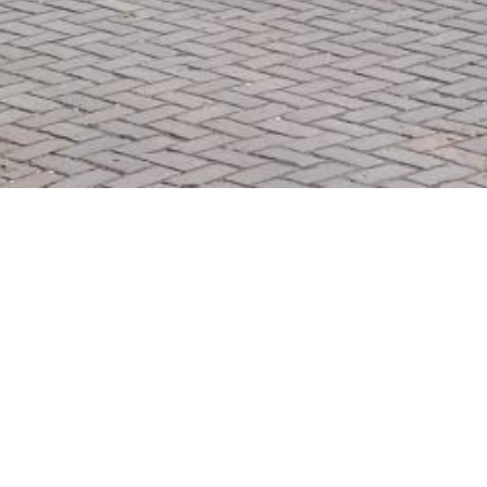
De Achterhoek
Seizoenen
Ontdek de Achterhoek
Achterhoe
Zien & Doen
Hotels in 
Blijven slapen
Kamperen 
Eten & Drinken
Karakteris
Fietsen & Wandelen
Kidsgeluk 