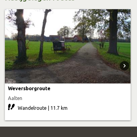
Wandelkaart en route app
Met de wandelkaart (verkrijgbaar bij de
Achterhoekse
VVV’s
en Toeristische Informatiepunten) of via
Achterhoekse route-app
kun je zelf een route
samenstellen.
Weversborgroute
Aalten
Wandelroute | 11.7 km