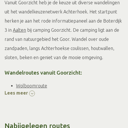
Vanuit Goorzicht heb je de keuze uit diverse wandelingen
uit het wandelkeuzenetwerk Achterhoek. Het startpunt
herken je aan het rode informatiepaneel aan de Boterdijk
3 in
Aalten
bij camping Goorzicht. De camping ligt aan de
rand van natuurgebied het Goor. Wandel over oude
zandpaden, langs Achterhoekse coulissen, houtwallen,
sloten, beken en geniet van de mooie omgeving.
Wandelroutes vanuit Goorzicht:
Wolboomroute
Lees meer
Rondje Welpshof
Aaltense Goorroute
Weversborgroute
Rondje het Goor
Ludgerpad
Nabijgelegen routes