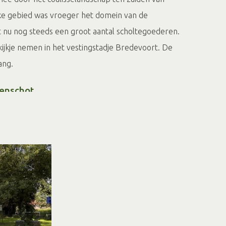
ijke gebied was vroeger het domein van de
 nu nog steeds een groot aantal scholtegoederen.
kijkje nemen in het vestingstadje Bredevoort. De
ang.
renschot
te Winterswijk Woold.
ermolen
 zijn oorspronkelijk eigendom van adel of kloosters.
een in het oosten van het land voor, omdat het
oet zijn om een waterrad aan te drijven. Deze
ken en herbergt een restaurant. Vlakbij ligt het
d Bekendelle.