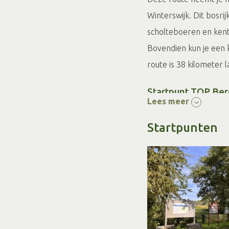
Winterswijk. Dit bosr
scholteboeren en kent
Bovendien kun je een 
route is 38 kilometer l
Startpunt TOP Be
Lees meer
op de Wooldseweg 74 
Startpunten
Berenschot's Wat
Bijna alle watermolens
Watermolens komen all
verval groot genoeg m
watermolen is te bezoe
prachtige natuurgebie