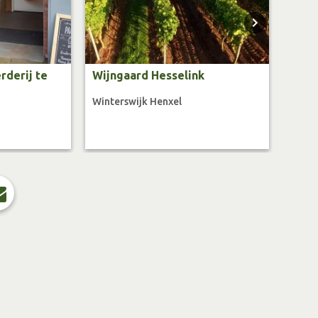
erderij te
Wijngaard Hesselink
Rose
Winterswijk Henxel
Kotte