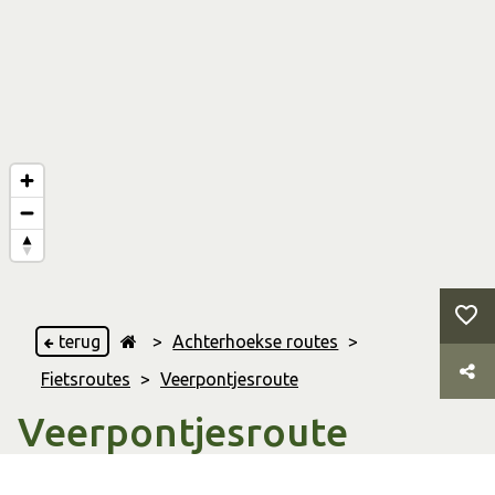
terug
>
Achterhoekse routes
>
Fietsroutes
>
Veerpontjesroute
Veerpontjesroute
Bronkhorst
,
Steenderen
,
& Doesburg