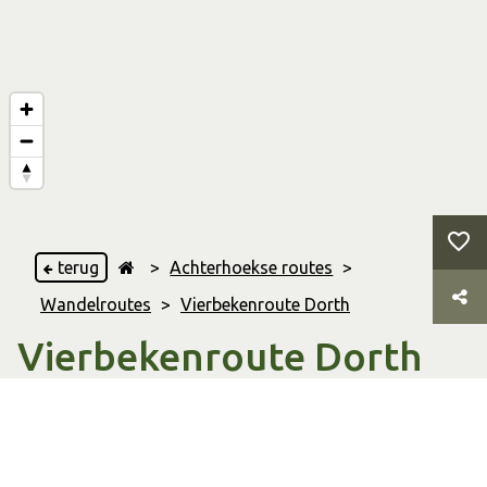
terug
>
Achterhoekse routes
>
Wandelroutes
>
Vierbekenroute Dorth
Vierbekenroute Dorth
Harfsen
,
& Dortherhoek
12.42 Km
Afstand
02:29 uur