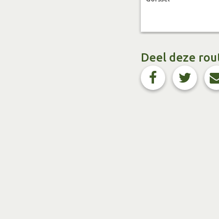
Over oude boeren 
Wie onderweg oude amb
touwslagerij Steenber
Deel deze rou
Ook Landgoed Joppe h
hofstede met schapen 
vroeger veel heide w
staan zeven woningen.
enig moment aan hun k
aan de rustende boer.
en gedronken kon wor