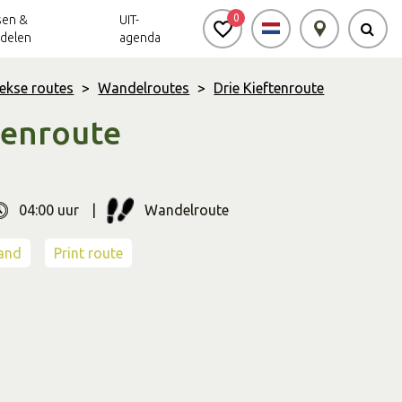
0
sen &
UIT-
delen
agenda
ekse routes
>
Wandelroutes
>
Drie Kieftenroute
tenroute
Achterhoek Routes
Vrijheid in de
Ode aan het
Achterhoek
Landschap
app
Meldpunt Routes
Achterhoek
04:00 uur
Wandelroute
r
Soort
route
and
Print route