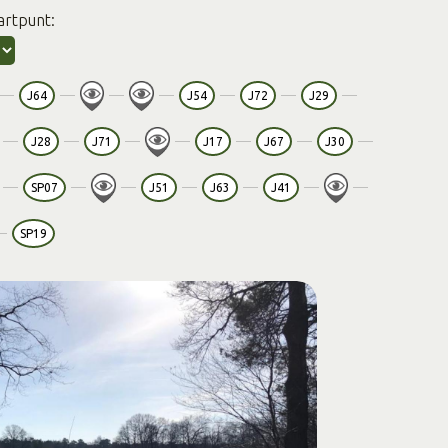
artpunt:
J64
J54
J72
J29
J28
J71
J17
J67
J30
SP07
J51
J63
J41
SP19