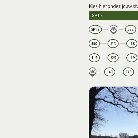
Kies hieronder jouw st
SP19
J52
J50
J13
J18
J15
J25
J19
J40
J35