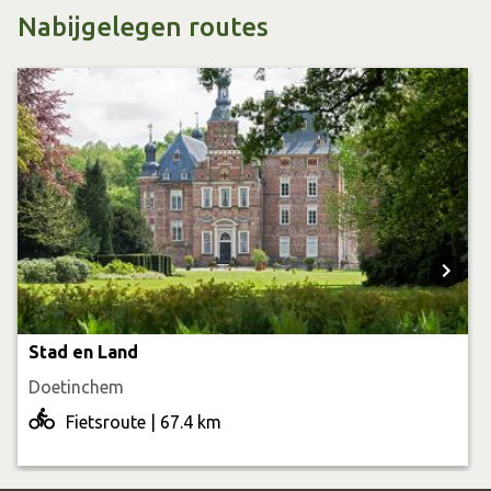
jaar.
Nabijgelegen routes
Bezichtigen
Groepen kunnen op afspraak de tuin en de oude
gewelven bezichtigen. Je wordt dan door de eigenaar
rondgeleid. Duur ca. één uur, minimaal 8 personen.
Contact: dekemnade@gmail.com. Tijdens
Monumentendagen kan je de tuin bezichtigen.
Stad en Land
Doetinchem
Fietsroute | 67.4 km