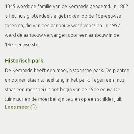
1345 wordt de familie van de Kemnade genoemd. In 1862
is het huis grotendeels afgebroken, op de 16e-eeuwse
toren na, die van een aanbouw werd voorzien. In 1957
werd de aanbouw vervangen door een aanbouw in de
18e-eeuwse stijl.
Historisch park
De Kemnade heeft een mooi, historische park. De planten
en bomen staan al heel lang in het park. Tegen een muur
staat een moerbei uit het begin van de 19de eeuw. De
tuinmuur en de moerbei zijn te zien op een schilderij uit
Lees meer
1811. De toegang tot de moestuin wordt gemarkeerd
door een forse eik en een es van minstens 150 jaar oud.
Voor het huis staat een oude magnolia van ongeveer 150