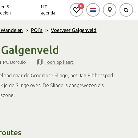
0
sen &
UIT-
delen
agenda
& Wandelen
>
POI's
>
Voetveer Galgenveld
Achterhoek Routes
Vrijheid in de
Ode aan het
 Galgenveld
Achterhoek
Landschap
app
1 PC Borculo
|
Toon op kaart
Meldpunt Routes
Achterhoek
lpad naar de Groenlose Slinge, het Jan Ribberspad.
 je de Slinge over. De Slinge is aangewezen als
gszone.
routes