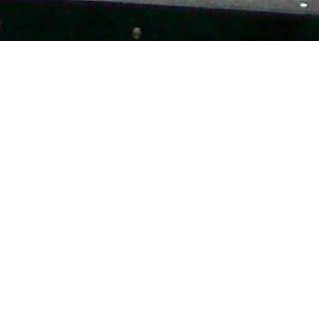
De Achterhoek
Seizoenen
Ontdek de Achterhoek
Achterhoe
Zien & Doen
Hotels in 
Blijven slapen
Kamperen 
Eten & Drinken
Karakteris
Fietsen & Wandelen
Kidsgeluk 
Evenementen
Musea in 
Onbeperkt
Outdoor A
Smaakmake
Wild eten 