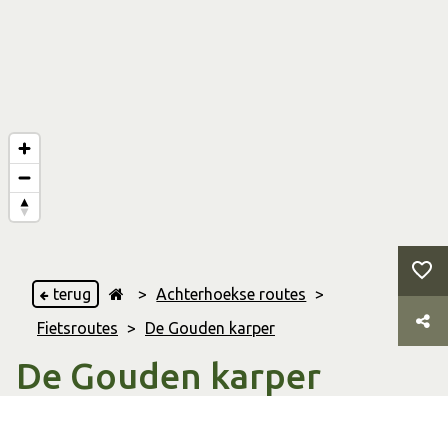
terug
>
Achterhoekse routes
>
Fietsroutes
>
De Gouden karper
De Gouden karper
Hummelo
,
Steenderen
,
Drempt
,
Laag Keppel
,
Doesburg
,
&
Hoog Keppel