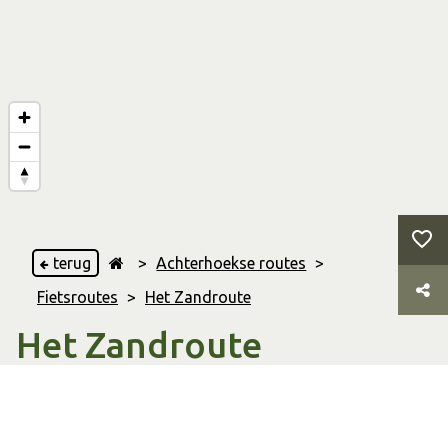
terug
>
Achterhoekse routes
>
Fietsroutes
>
Het Zandroute
Het Zandroute
Ruurlo
,
& Zelhem
45.14 Km
Afstand