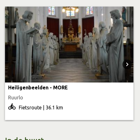
heggendoolhof is meer dan 100 jaar oud en is een van de
grootste ter wereld! De doolhof en omliggend landgoed
worden sinds de jaren tachtig beheerd door
Staatsbosbeheer. In dit gebied draagt Staatsbosbeheer
zorg voor een grote diversiteit in inheemse houtsoorten.
Wandelnetwerk
Deze TOP is startpunt 39 van het wandelnetwerk. Met de
wandelkaart (verkrijgbaar bij de bij de Achterhoekse
Heiligenbeelden - MORE
VVV’s, Toeristische Informatiepunten en het toeristische
Ruurlo
bedrijfsleven) of via de wandelplanner op
Fietsroute | 36.1 km
achterhoek.nl/wandelen kun je zelf een route
samenstellen. Ook kun je hier starten met onderstaande
themaroute.