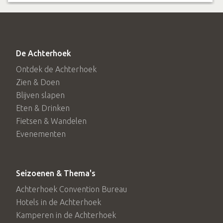
Roekoetocht
Kabouterpad
De Zevensprong
De Achterhoek
MTB routes
Ontdek de Achterhoek
MTB Route Ruurlo
Zien & Doen
MTB Route Linde
Blijven slapen
Klootschietroutes
Eten & Drinken
Klootschietroute de Heikamp
Fietsen & Wandelen
Klootschietroute de Heikmap kort
Evenementen
Seizoenen & Thema's
Achterhoek Convention Bureau
Hotels in de Achterhoek
Kamperen in de Achterhoek