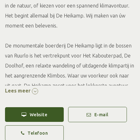
in de natuur, of kiezen voor een spannend klimavontuur.
Het begint allemaal bij De Heikamp. Wij maken van úw
moment een belevenis.
De monumentale boerderij De Heikamp ligt in de bossen
van Ruurlo is het vertrekpunt voor Het Kabouterpad, De
Doolhof, een relaxte wandeling of uitdagende klimpartij in
het aangrenzende Klimbos. Waar uw voorkeur ook naar
uit gaat, De Heikamp zorgt voor het lekkerste avontuur
Lees meer
van de Achterhoek.
Website
E-mail
Eigen graan, pure passie
Telefoon
De pannenkoeken van De Heikamp worden al meer dan