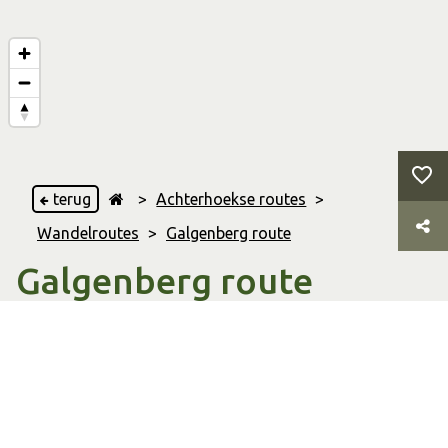
terug
>
Achterhoekse routes
>
Wandelroutes
>
Galgenberg route
Galgenberg route
Zeddam
,
& 's Heerenberg
6.60 Km
Afstand
01:38 uur
Duur
Wandelroute
Soort