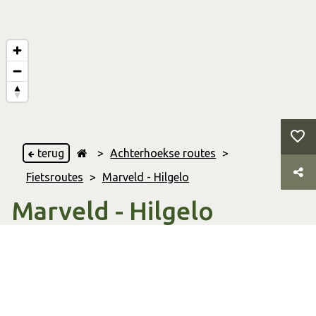
terug
>
Achterhoekse routes
>
Fietsroutes
>
Marveld - Hilgelo
Marveld - Hilgelo
Winterswijk
,
& Groenlo
27.64 Km
Afstand
01:32 uur
Duur