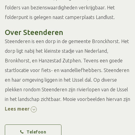
folders van bezienswaardigheden verkrijgbaar. Het
folderpunt is gelegen naast camperplaats Landlust.
Over Steenderen
Steenderen is een dorp in de gemeente Bronckhorst. Het
dorp ligt nabij het kleinste stadje van Nederland,
Bronkhorst, en Hanzestad Zutphen. Tevens een goede
startlocatie voor fiets- en wandelliefhebbers. Steenderen
en haar omgeving liggen in het IJssel dal. Op diverse
plekken rondom Steenderen zijn rivierlopen van de IJssel
in het landschap zichtbaar. Mooie voorbeelden hiervan zijn
de Vreekolk, de Bakerwaardse Laak en de Molenkolk.
Lees meer
Prachtige plekken met een grote verscheidenheid aan
flora en fauna.
Telefoon