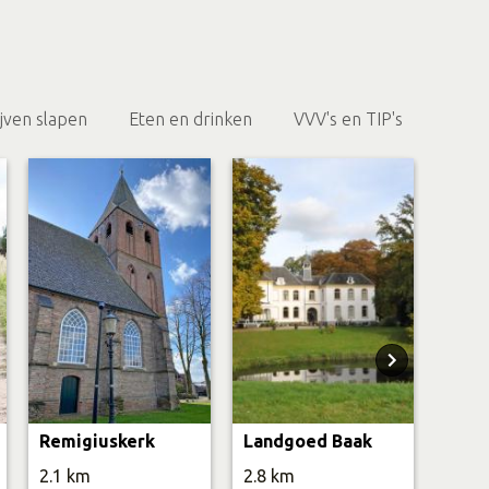
eldboeketten
en kunt u genieten van onze prachtige pluktuin. Hier
e bloemen plukken en uw eigen veldboeketten
ijven slapen
Eten en drinken
VVV's en TIP's
Even
ktuin is een perfecte activiteit voor een gezellige
f familie. U kunt een prachtig boeket mee naar huis
huis halen.
Duurzame Producten
adruk op duurzaamheid en logische productie. Onze
oorbeeld op de volle grond geteeld zonder
Wij streven ernaar om onze impact op het milieu te
ijkertijd de beste kwaliteit producten aan te bieden.
Remigiuskerk
Landgoed Baak
Beleef De Kruisbrink
2.1 km
2.8 km
3.2 
l De Kruisbrink en ontdek de smaak en authenticiteit