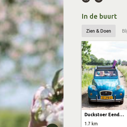
Pluktuin en V
In de buurt
Tijdens de zomermaand
kunt u zelf de mooist
Zien & Doen
Bl
samenstellen. Onze plu
middag met vrienden o
nemen en de zomer in 
Logische en 
Onze winkel legt de n
aardbeien worden bijv
bestrijdingsmiddelen. 
minimaliseren en tegel
Duckstoer Eendenverhuur
Kom Langs en 
1.7 km
Bezoek Boerderijwinke