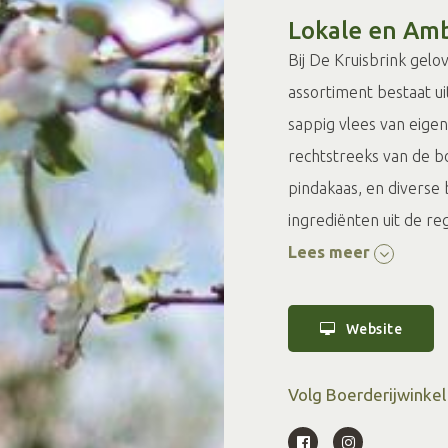
Lokale en Amb
Bij De Kruisbrink gelo
assortiment bestaat ui
sappig vlees van eige
rechtstreeks van de b
pindakaas, en diverse
ingrediënten uit de reg
Lees meer
Verse en Unie
Onze winkel is een wa
Website
Achterhoek met onze 
lokale bakkerij Ten H
Volg Boerderijwinkel
koekjes, waaronder on
assortiment aan huisg