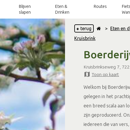
Blijven
Eten &
Routes
Fiet
slapen
Drinken
Wan
terug
>
Eten en d
Kruisbrink
Vakantieparken
Achterhoek Routes
Wellness
Handbike- en
Grensbeleving
Fietsarrangementen
Kinderroutes
Uitjes over de
rolstoelroutes
app
grens
Boerderij
Vakantiehuizen
Verhuur
Blogs
Wandelarrangementen
Routes langs het
Kerkenpaden
Toeristische
VVV's en TIP's
water
Groepsaccommodaties
OverstapPunten
Groepsactiviteiten
Trotse inwoners
Kruisbrinkseweg 7, 722
Outdoorroutes
Op pad met...
Silo Art Tour
Toon op kaart
Camperverhuur
Sport & actief
Vergaderlocaties, teambuilding en meer
routes
Mountainbikeroutes
Onbeperkt
Welkom bij Boerderijw
Arrangementen
Arrangementen
Magazines
Routes langs
genieten
Klompenpaden
kastelen
gelegen in het prachti
Silo Art Tour
een breed scala aan lo
zijn geproduceerd. On
iedereen die van vers, 