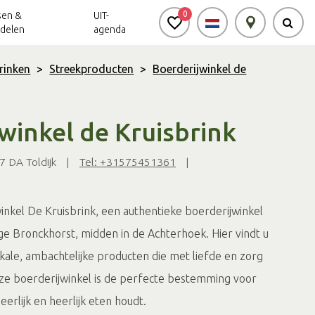
0
sen &
UIT-
delen
agenda
rinken
>
Streekproducten
>
Boerderijwinkel de
Achterhoek Routes
Vrijheid in de
Ode aan het
Achterhoek
Landschap
app
winkel de Kruisbrink
Meldpunt Routes
Achterhoek
7 DA Toldijk
|
Tel: +31575451361
|
inkel De Kruisbrink, een authentieke boerderijwinkel
ge Bronckhorst, midden in de Achterhoek. Hier vindt u
kale, ambachtelijke producten die met liefde en zorg
ze boerderijwinkel is de perfecte bestemming voor
eerlijk en heerlijk eten houdt.