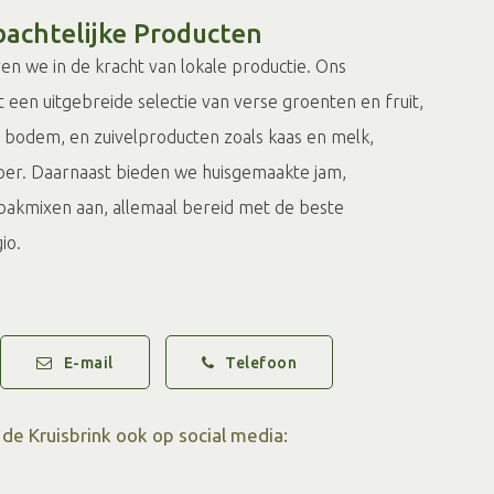
achtelijke Producten
ven we in de kracht van lokale productie. Ons
t een uitgebreide selectie van verse groenten en fruit,
n bodem, en zuivelproducten zoals kaas en melk,
oer. Daarnaast bieden we huisgemaakte jam,
 bakmixen aan, allemaal bereid met de beste
io.
ke Delicatessen
ar paradijs voor fijnproevers. Proef de smaak van de
E-mail
Telefoon
vers gebakken spelt desembroden, afkomstig van de
ave. Voor de zoetekauw hebben we ambachtelijke
 de Kruisbrink ook op social media:
ze populaire glutenvrije kokosmakronen, en een
emaakte taarten en gebakjes.