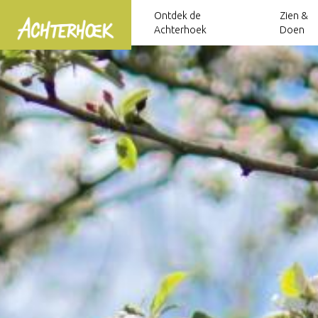
Ontdek de
Zien &
Achterhoek
Doen
Over de Achterhoek
Bed & Breakfasts
Restaurants
Fietsroutes
Fietsen in de
Dagje uit (met
Achterhoek
kinderen)
Achterhoekse gemeenten
Hotels
Smaakmakers van de Achterhoek
Wandelroutes
Wandelen in de
Kastelen &
Hanzesteden
Campings
Wijngaarden
Landgoederen
Achterhoek
Lange
Afstandsfietsroutes
Vestingsteden
Musea & Galeries
Camperplaatsen
Theetuinen
Lange
Steden & Dorpen
Bezienswaardigheden
Jachthavens
Streekproducten
Afstandswandelingen
Natuurgebieden
Waterrecreatie
Bierbrouwerijen
Ode aan het
Landschap
Arrangementen
Bevrijdingsroutes