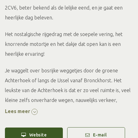
2CV6, beter bekend als de lelijke eend, en je gaat een
heerlijke dag beleven.
Het nostalgische rijgedrag met de soepele vering, het
knorrende motortje en het dakje dat open kan is een
heerlijke ervaring!
Je waggelt over bosrijke weggetjes door de groene
Achterhoek of langs de IJssel vanaf Bronckhorst. Het
leukste van de Achterhoek is dat er zo veel ruimte is, veel
kleine zelfs onverharde wegen, nauwelijks verkeer,
ontzettend veel groen, bos en weilanden.
Lees meer
Om het dagje compleet te maken kan er aanvullend een
Website
E-mail
picknickbox worden gereserveerd. Een plaatselijke