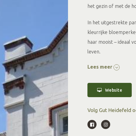
het gezin of met de h
In het uitgestrekte p
kleurrijke bloemperken
haar mooist – ideaal v
leven.
Lees meer
In het charmante Café
taarten, seizoensspeci
ontbijtbuffet. De sfeer 
Website
kinderen en honden zi
Volg Gut Heidefeld o
Wie langer wil blijven,
appartementen op het
weg of een korte vakan