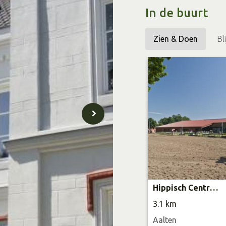
In de buurt
Gut Heidefeld is meer 
onthaasten, te verwon
Zien & Doen
Bl
landelijke leven met ee
plek.
Op deze plek staat een inge
kunnen zien dien je eerst 
Hippisch Centrum de Achterhoek
3.1 km
Aalten