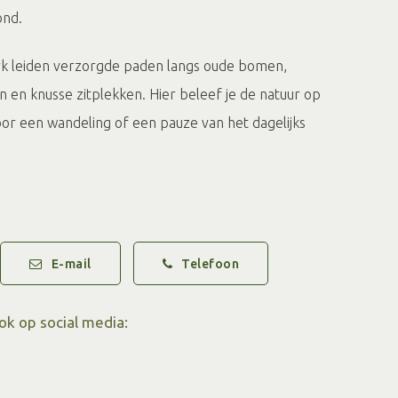
ond.
ark leiden verzorgde paden langs oude bomen,
 en knusse zitplekken. Hier beleef je de natuur op
oor een wandeling of een pauze van het dagelijks
 Gut Heidefeld genieten bezoekers van huisgemaakte
aliteiten en op geselecteerde dagen een uitgebreid
is hartelijk, stijlvol en toch gezinsvriendelijk – ook
E-mail
Telefoon
jn van harte welkom.
ok op social media:
 kan overnachten in een van de stijlvolle kamers of
 landgoed – perfect voor een ontspannen weekendje
tie in het groen.