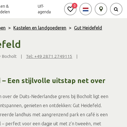
0
sen &
UIT-
delen
agenda
oen
>
Kastelen en landgoederen
>
Gut Heidefeld
efeld
Achterhoek Routes
Vrijheid in de
Ode aan het
Achterhoek
Landschap
app
 Bocholt
|
Tel: +49 2871 2749115
|
Meldpunt Routes
Achterhoek
– Een stijlvolle uitstap net over
 over de Duits-Nederlandse grens bij Bocholt ligt een
 ontspannen, genieten en ontdekken: Gut Heidefeld.
ureerde landhuis met aangrenzend park en café is een
 – perfect voor een dagje uit met z’n tweeën, met