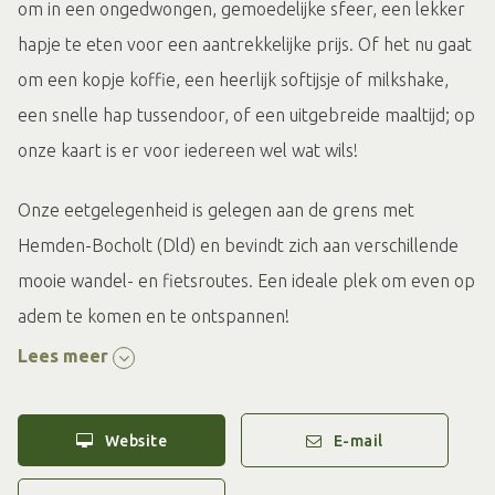
om in een ongedwongen, gemoedelijke sfeer, een lekker
hapje te eten voor een aantrekkelijke prijs. Of het nu gaat
om een kopje koffie, een heerlijk softijsje of milkshake,
een snelle hap tussendoor, of een uitgebreide maaltijd; op
onze kaart is er voor iedereen wel wat wils!
Onze eetgelegenheid is gelegen aan de grens met
Hemden-Bocholt (Dld) en bevindt zich aan verschillende
mooie wandel- en fietsroutes. Een ideale plek om even op
adem te komen en te ontspannen!
U kunt bij ons gezellig binnen aan tafel aanschuiven of op
Lees meer
ons ruime gemoedelijke terras plaatsnemen. Afhalen kan
uiteraard ook! Bekijk alvast onze menukaart op onze
Website
E-mail
website: www.hamelandroute.nl