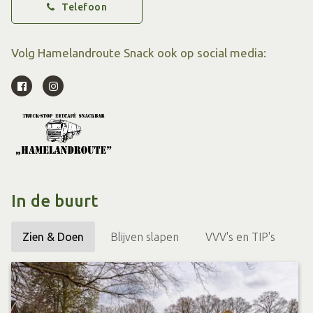
Telefoon
Kwaliteit en gastvrijheid staan bij ons hoog in het vaandel
en we besteden veel aandacht aan de bereiding van onze
Volg Hamelandroute Snack ook op social media:
producten.
Zo wordt onze verse friet altijd in schoon plantaardig vet
gebakken, waardoor de frietjes een mooie goudgele kleur
hebben en de aardappelsmaak optimaal tot zijn recht
komt.
Onze hamburgerspecialiteiten worden gemaakt van 100%
rundergehakt dat speciaal voor ons door de slager wordt
In de buurt
samengesteld en door ons verder wordt verwerkt tot een
Zien & Doen
Blijven slapen
VVV's en TIP's
heerlijke hamburger.
Daarnaast staan er lekkere huisgemaakte soepen op de
kaart en worden ook verschillende sauzen volgens eigen
receptuur gemaakt.