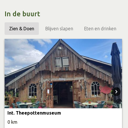
schreef de organisatie naderhand een uitgebreide brief.
Kort daarna overleed ze. Mevrouw Meekes is
In de buurt
hiermee één van de oudste mensen die ooit over de
festivalbaan heeft gereden. Ze liet een diepe indruk
Zien & Doen
Blijven slapen
Eten en drinken
achter op vele Achterhoekers.
Ondernemers
Op de vierde silo schittert Ronnie Degen, festivaldirecteur
van de Zwarte Cross en Mañana Mañana en tevens
tourmanager van de band Normaal. Hij symboliseert
ondernemerschap en wordt geassocieerd
met evenementen in de Achterhoek. Ook hij is
vereeuwigd.
Int. Theepottenmuseum
0 km