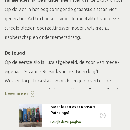
familie Ruesink, de initiatiefneemster van de Silo Art Tour.
Op de vier in het oog springende graansilo’s staan vier
generaties Achterhoekers voor de mentaliteit van deze
streek: plezier, doorzettingsvermogen, wilskracht,
naoberschap en ondernemersdrang.
De jeugd
Op de eerste silo is Luca afgebeeld, de zoon van mede-
eigenaar Suzanne Ruesink van het Boerderij ’t
Westendorp. Luca staat voor de jeugd en vertelt het
verhaal van het agrarische bedrijf en de Farm en Country
Lees meer
Fair.
Meer lezen over RoosArt
Paintings?
Sport en veerkracht
Bekijk deze pagina
Op de tweede silo staat Jelle van Gorkom, één van