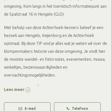
omgeving. Kom langs in het toeristisch informatiepunt aan
de Spalstraat 16 in Hengelo (GLD)
Met behulp van deze Achterhoek-kenners beleef je een
bezoek aan Hengelo, Keijenborg en de Achterhoek
optimaal. Bij deze TIP vind je alles wat je weten wil over de
klompenmakers historie van deze omgeving. Je vindt hier
de mooiste wandel- en fietsroutes, evenementen, musea,
winkeltjes, bezienswaardigheden en
overnachtingsmogelijkheden.
Over Hengelo
Lees meer
Hengelo ligt in het hart van de gemeente Bronckhorst en
staat bekend om zijn paarden en motoren. De directe
E-mail
Telefoon
omgeving leent zich uitstekend voor mooie wandelingen