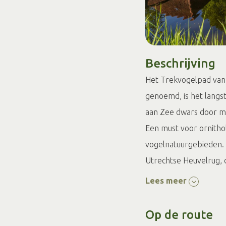
Beschrijving
Het Trekvogelpad van 
genoemd, is het langs
aan Zee dwars door mi
Een must voor ornitho
vogelnatuurgebieden.
Utrechtse Heuvelrug, 
het Trekvogelpad laat 
Lees meer
Dit gedeelte gaat doo
Op de route
naar
https://www.wan