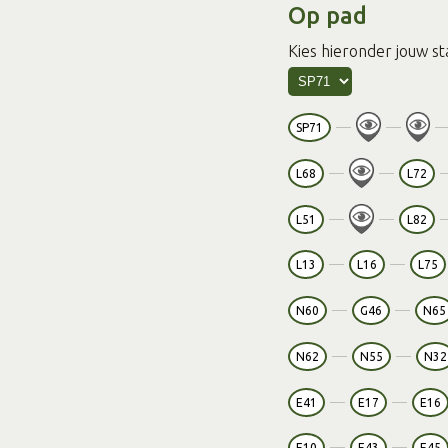
Op pad
Kies hieronder jouw st
SP71
L68
L72
L51
L82
L13
L16
L75
N60
G46
N65
N62
N55
N32
E41
E17
E16
E10
E43
E45