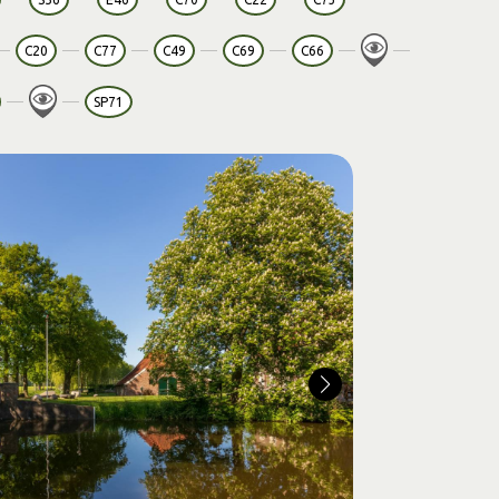
C20
C77
C49
C69
C66
SP71