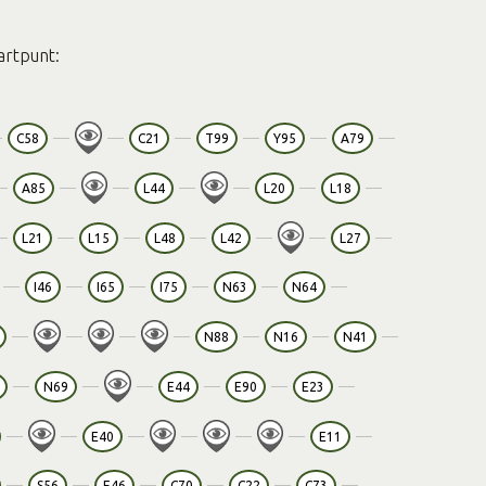
artpunt:
C58
C21
T99
Y95
A79
A85
L44
L20
L18
L21
L15
L48
L42
L27
I46
I65
I75
N63
N64
N88
N16
N41
N69
E44
E90
E23
E40
E11
S56
E46
C70
C22
C73