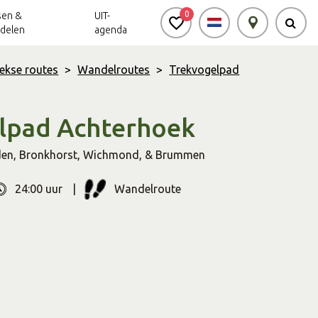
0
sen &
UIT-
delen
agenda
ekse routes
>
Wandelroutes
>
Trekvogelpad
Achterhoek Routes
Vrijheid in de
Ode aan het
Achterhoek
Landschap
app
lpad Achterhoek
Meldpunt Routes
den
,
Bronkhorst
,
Wichmond
,
& Brummen
Achterhoek
24:00 uur
Wandelroute
r
Soort
route