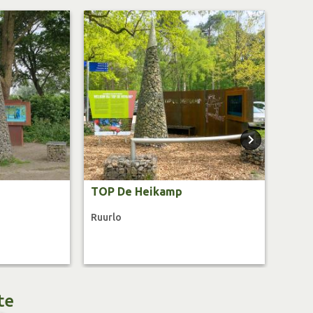
TOP De Heikamp
TOP 
Ruurlo
Eiber
te