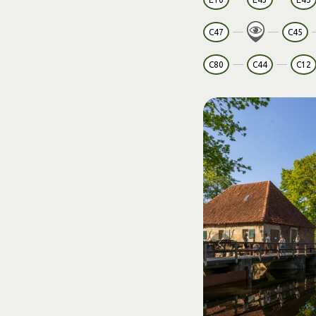
C47
C45
C80
C44
C12