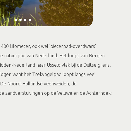
400 kilometer, ook wel ’pieterpad-overdwars’
te natuurpad van Nederland. Het loopt van Bergen
dden-Nederland naar Usselo vlak bij de Duitse grens.
logen want het Trekvogelpad loopt langs veel
 De Noord-Hollandse veenweiden, de
de zandverstuivingen op de Veluwe en de Achterhoek:
het je allemaal zien. Spot ze.
r de Achterhoek, voor meer informatie en etappes ga
delnet.nl/trekvogelpad