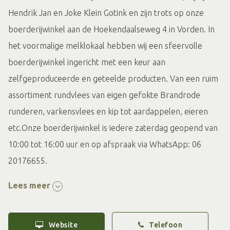
Hendrik Jan en Joke Klein Gotink en zijn trots op onze
boerderijwinkel aan de Hoekendaalseweg 4 in Vorden. In
het voormalige melklokaal hebben wij een sfeervolle
boerderijwinkel ingericht met een keur aan
zelfgeproduceerde en geteelde producten. Van een ruim
assortiment rundvlees van eigen gefokte Brandrode
runderen, varkensvlees en kip tot aardappelen, eieren
etc.Onze boerderijwinkel is iedere zaterdag geopend van
10:00 tot 16:00 uur en op afspraak via WhatsApp: 06
20176655.
Lees meer
Dat wij deze boerderij winkel zijn begonnen is niet zo heel
gek. Het is onze passie! Hiervoor hadden wij al een kleine
verkoopkast bij de boerderij staan waar wij onder andere
Website
Telefoon