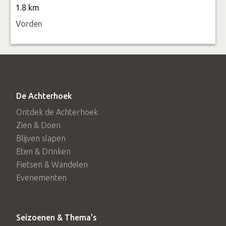
1.8 km
vier maanden als kalfje in de winter) bewegen de dieren
Vorden
veel en ontwikkelen de spieren zich goed, de smaak van
het vlees is daardoor ook uniek.
Hopelijk bent u nu net zo enthousiast als wij zijn. U bent
van harte welkom in onze winkel waar u kunt genieten van
De Achterhoek
eerlijke en verse streekproducten.
Ontdek de Achterhoek
Zien & Doen
Blijven slapen
Eten & Drinken
Fietsen & Wandelen
Evenementen
Seizoenen & Thema's