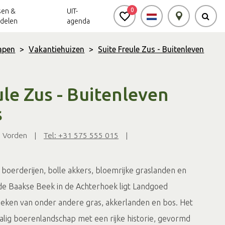
0
sen &
UIT-
delen
agenda
lapen
>
Vakantiehuizen
>
Suite Freule Zus - Buitenleven
Achterhoek Routes
Vrijheid in de
Ode aan het
Achterhoek
Landschap
app
ule Zus - Buitenleven
Meldpunt Routes
s
Achterhoek
 Vorden
|
Tel: +31 575 555 015
|
he boerderijen, bolle akkers, bloemrijke graslanden en
e Baakse Beek in de Achterhoek ligt Landgoed
eken van onder andere gras, akkerlanden en bos. Het
schalig boerenlandschap met een rijke historie, gevormd