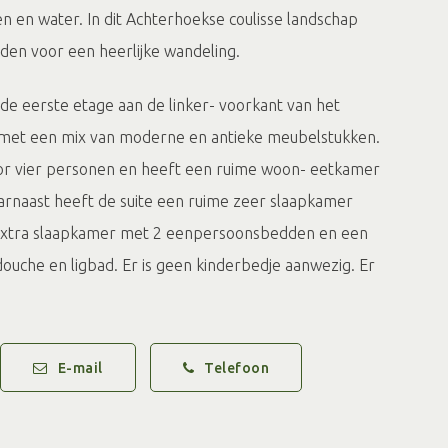
n en water. In dit Achterhoekse coulisse landschap
eden voor een heerlijke wandeling.
de eerste etage aan de linker- voorkant van het
ht met een mix van moderne en antieke meubelstukken.
voor vier personen en heeft een ruime woon- eetkamer
rnaast heeft de suite een ruime zeer slaapkamer
extra slaapkamer met 2 eenpersoonsbedden en een
uche en ligbad. Er is geen kinderbedje aanwezig. Er
 in de hal. Vanuit jouw slaapkamer heb je een prachtig
laan en de voorplaats van het Kasteel. Achter het
met tuinmeubilair voor de gasten aanwezig. Er is een
E-mail
Telefoon
ctrische) fiets kunt stallen en opladen.
el is meer bedrijvigheid dan alleen de vakantiesuites.