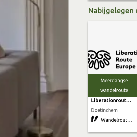
Nabijgelegen 
Meerdaagse
wandelroute
Liberationroute Achterhoek
Doetinchem
Wandelroute | 317.9 km