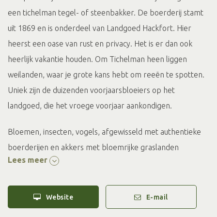
een tichelman tegel- of steenbakker. De boerderij stamt
uit 1869 en is onderdeel van Landgoed Hackfort. Hier
heerst een oase van rust en privacy. Het is er dan ook
heerlijk vakantie houden. Om Tichelman heen liggen
weilanden, waar je grote kans hebt om reeën te spotten.
Uniek zijn de duizenden voorjaarsbloeiers op het
landgoed, die het vroege voorjaar aankondigen.
Bloemen, insecten, vogels, afgewisseld met authentieke
boerderijen en akkers met bloemrijke graslanden
Lees meer
kenmerken landgoed Hackfort. Hier gaan natuur en
cultuur hand in hand, want dit landgoed heeft meerdere
grote en kleine cultuurhistorische elementen. Het hart van
Website
E-mail
het landgoed -kasteel Hackfort met watermolen,