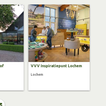
of
VVV Inspiratiepunt Lochem
TOP 
Lochem
Loch