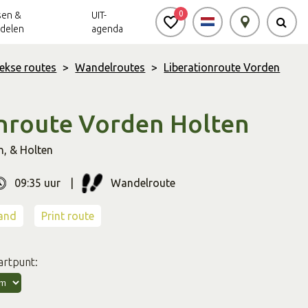
0
sen &
UIT-
delen
agenda
ekse routes
>
Wandelroutes
>
Liberationroute Vorden
Achterhoek Routes
Vrijheid in de
Ode aan het
Achterhoek
Landschap
app
onroute Vorden Holten
Meldpunt Routes
n
,
& Holten
Achterhoek
09:35 uur
Wandelroute
r
Soort
route
and
Print route
artpunt: