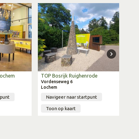
 Lochem
TOP Bosrijk Ruighenrode
TOP
Vordenseweg 6
De B
Lochem
Vord
tpunt
Navigeer naar startpunt
Na
Toon op kaart
To