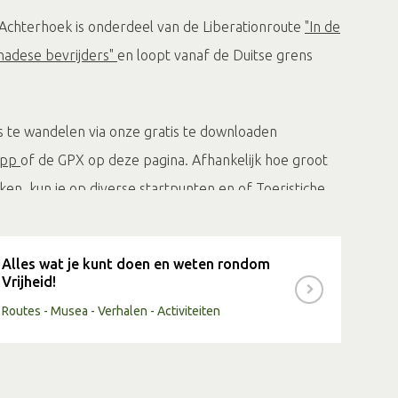
Achterhoek is onderdeel van de Liberationroute
"In de
nadese bevrijders"
en loopt vanaf de Duitse grens
is te wandelen via onze gratis te downloaden
App
of de GPX op deze pagina. Afhankelijk hoe groot
ken, kun je op diverse
startpunten
en of
Toeristiche
's
) starten. Dit kun je zelf plannen.
Alles wat je kunt doen en weten rondom
Vrijheid!
Routes - Musea - Verhalen - Activiteiten