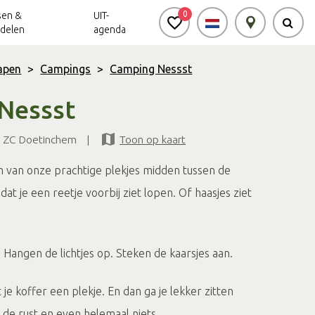
0
sen &
UIT-
delen
agenda
lapen
>
Campings
>
Camping Nessst
Nessst
Achterhoek Routes
Vrijheid in de
Ode aan het
Achterhoek
Landschap
app
9 ZC Doetinchem
|
Toon op kaart
Meldpunt Routes
Achterhoek
van onze prachtige plekjes midden tussen de
at je een reetje voorbij ziet lopen. Of haasjes ziet
. Hangen de lichtjes op. Steken de kaarsjes aan.
t je koffer een plekje. En dan ga je lekker zitten
 de rust en even helemaal niets...