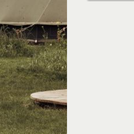
Een heerlijk tiny hou
Dit mini-huisje metee
Klein, knus en comfort
je nodig hebt. Vier h
gezellig te ontbijten 
logeetje? Geen proble
ineens vijf personen s
veranda. Lekker dicht 
koffertje mee en plof 