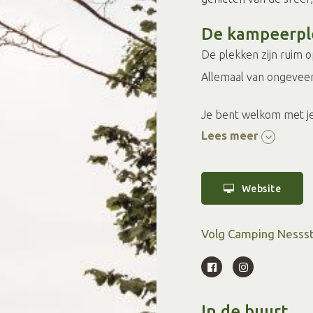
De kampeerpl
De plekken zijn ruim 
Allemaal van ongevee
Je bent welkom met je
Lees meer
wat daar tussen zit. Bo
de grote van je kamp
te bespreken. Een extr
Website
Safaritenten
Volg Camping Nessst
We hebben verschillen
vijf safaritenten voor
tentje bij zetten kan.
In de buurt