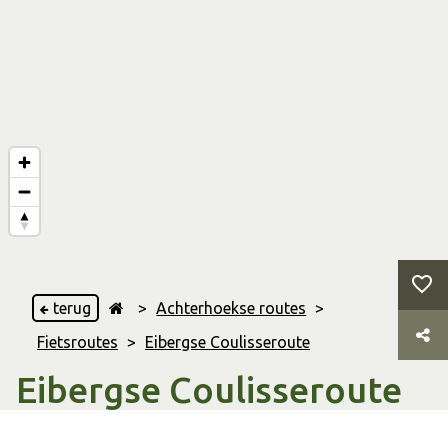
terug
>
Achterhoekse routes
>
Fietsroutes
>
Eibergse Coulisseroute
Eibergse Coulisseroute
Groenlo
,
Rekken
,
Beltrum
,
& Eibergen