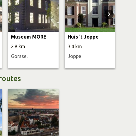
Museum MORE
Huis 't Joppe
Land
2.8 km
3.4 km
5.5 
Gorssel
Joppe
Kring
routes