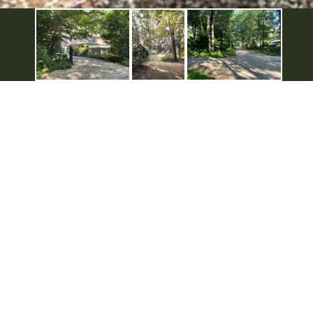
De Achterhoek
Seizoenen
Ontdek de Achterhoek
Achterhoe
Zien & Doen
Hotels in 
Blijven slapen
Kamperen 
Eten & Drinken
Karakteris
Fietsen & Wandelen
Kidsgeluk 
Evenementen
Musea in 
Onbeperkt
Outdoor A