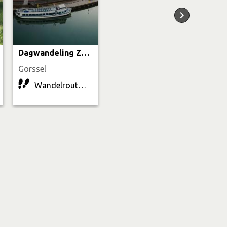
Dagwandeling Zutphen-Deventer
Gorssel
Wandelroute | 24.4 km