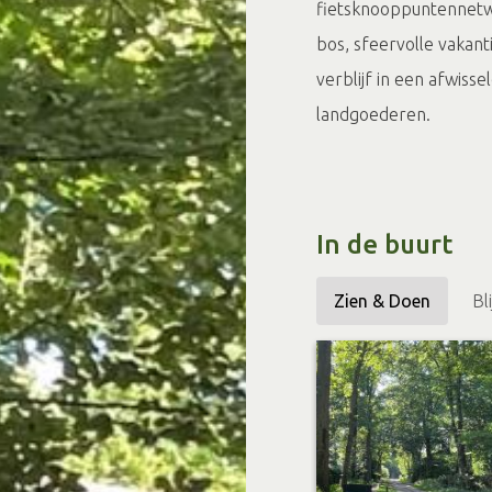
fietsknooppuntennetwe
bos, sfeervolle vakant
verblijf in een afwiss
landgoederen.
In de buurt
Zien & Doen
Bl