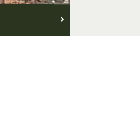
 & Thema's
Over Achterhoek Toerisme
Vo
k Convention Bureau
Privacyverklaring
de Achterhoek
Gebruiksvoorwaarden
in de Achterhoek
Disclaimer & Copyright
tiek Achterhoek
Colofon
in de Achterhoek
Vacatures
de Achterhoek
Zakelijke website
 genieten
chterhoek