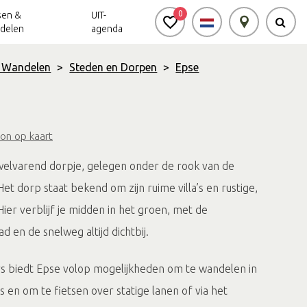
0
sen &
UIT-
delen
agenda
& Wandelen
>
Steden en Dorpen
>
Epse
Achterhoek Routes
Vrijheid in de
Ode aan het
Achterhoek
Landschap
app
on op kaart
Meldpunt Routes
Achterhoek
welvarend dorpje, gelegen onder de rook van de
t dorp staat bekend om zijn ruime villa’s en rustige,
Hier verblijf je midden in het groen, met de
d en de snelweg altijd dichtbij.
s biedt Epse volop mogelijkheden om te wandelen in
 en om te fietsen over statige lanen of via het