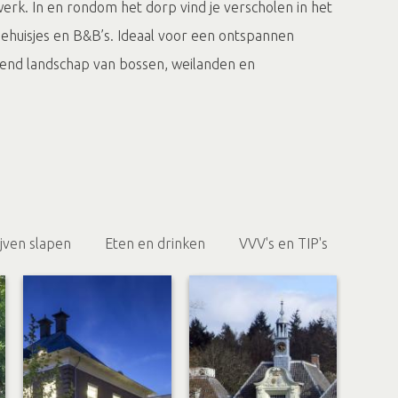
rk. In en rondom het dorp vind je verscholen in het
iehuisjes en B&B’s. Ideaal voor een ontspannen
elend landschap van bossen, weilanden en
ijven slapen
Eten en drinken
VVV's en TIP's