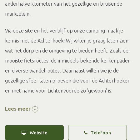
anderhalve kilometer van het gezellige en bruisende
marktplein.
Via deze site en het verblijf op onze camping maak je
kennis met de Achterhoek. Wij willen je graag laten zien
wat het dorp en de omgeving te bieden heeft. Zoals de
mooiste fietsroutes, de inmiddels bekende kerkenpaden
en diverse wandelroutes. Daarnaast willen we je de
gezellige sfeer laten proeven die voor de Achterhoeker
en met name voor Lichtenvoorde zo 'gewoon' is.
Wij willen graag dat je vakantie echt begint zodra je bij ons
Lees meer
het terrein oprijdt. Wil je zo'n comfortplaats reserveren,
dan kun je ons bellen, mailen of ons contactformulier
Website
Telefoon
gebruiken.