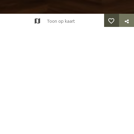
Toon op kaart
terug
>
Eten en drinken
>
Restaurants
>
Grand Café Markt 5
Grand Café Markt 5
Markt 5, 7131 DG Lichtenvoorde
Tel: +31544374444
Website
Telefoon