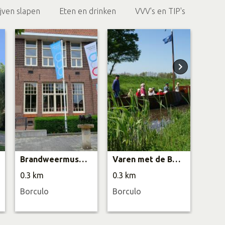
ijven slapen
Eten en drinken
VVV's en TIP's
Brandweermuseum Borculo
Varen met de Berkelzomp “Jappe”
Kris
0.3 km
0.3 km
0.4 
Borculo
Borculo
Borc