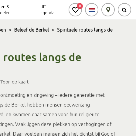
0
sen &
UIT-
delen
agenda
oen
>
Beleef de Berkel
>
Spirituele routes langs de
Achterhoek Routes
Vrijheid in de
Ode aan het
Achterhoek
Landschap
app
e routes langs de
Meldpunt Routes
Achterhoek
Toon op kaart
 ontmoeting en zingeving – iedere generatie met
ngs de Berkel hebben mensen eeuwenlang
, en kwamen daar samen voor hun religieuze
itingen. Vaak liggen deze plekken op verhogingen of
erkel. Daar voelden mensen zich het dichtst bij God of