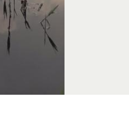
 & Thema's
Over Achterhoek Toerisme
Vo