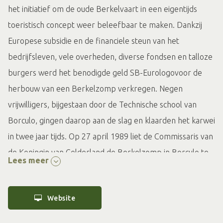
het initiatief om de oude Berkelvaart in een eigentijds
toeristisch concept weer beleefbaar te maken. Dankzij
Europese subsidie en de financiele steun van het
bedrijfsleven, vele overheden, diverse fondsen en talloze
burgers werd het benodigde geld SB-Eurologovoor de
herbouw van een Berkelzomp verkregen. Negen
vrijwilligers, bijgestaan door de Technische school van
Borculo, gingen daarop aan de slag en klaarden het karwei
in twee jaar tijds. Op 27 april 1989 liet de Commissaris van
de Koningin van Gelderland de Berkelzomp in Borculo te
Lees meer
water.
Zompen
Website
De “Jappe” zoals de zomp werd vernoemd naar één van