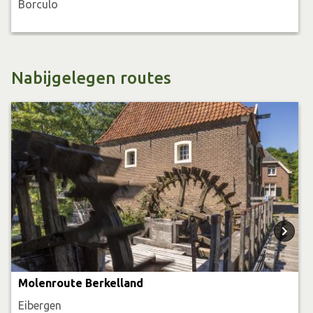
Borculo
om op alle vier de locaties over een eigen zomp te
beschikken. Alle vier hierbovengenoemde plaatsen
hebben nu hun eigen Berkelzomp. Met de “Jappe” in
Nabijgelegen routes
Borculo, de “Snippe” in Eibergen en de “Ente” in Lochem,
kunnen dagelijks van april tot november toeristische
vaarten worden gemaakt. In Almen met de “Fute”
dagelijks vanaf april tot eind september.
Molenroute Berkelland
Eibergen