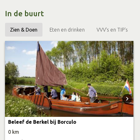
de laatste Berkelschippers. Een typisch scheepje, precies
nagebouwd volgens een bij het Waterschap bewaarde
In de buurt
bouwtekening van de Berkelzomp.
Zien & Doen
Eten en drinken
VVV's en TIP's
Alle gemeenten langs de Berkel, vanaf de bron in
Billerbeck tot aan de monding in Zutphen ondersteunden
dit project en voerden samen een geweldige promotie
voor deze nieuwe toeristische attractie. Afwisselend werd
er met de “Jappe” gevaren op de Berkel bij Eibergen,
Borculo, Lochem en Almen.
Gaandeweg werd het een zeer gewilde toeristsche
attractie en ontstond de wens en de behoefte om
meerdere zompen in de vaart te hebben. Vanaf 2004
Beleef de Berkel bij Borculo
werd het,dankzij financiële steun vanuit Provincie,
0 km
bedrijfsleven en substantiële Europese subsidies, mogelijk