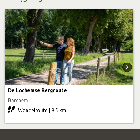
Rondje Barchem
3 Lochemse Bergen
Kastelenroute
Doolhof Museum MORE
Stelkampsveld Borculo
Wandelkaart en route app
Met de wandelkaart (verkrijgbaar bij de
Achterhoekse
VVV’s
en Toeristische Informatiepunten) of via
Achterhoekse route-app
kun je zelf een route
De Lochemse Bergroute
samenstellen.
Barchem
Barchem Wandeldorp
Wandelroute | 8.5 km
Midden in het Achterhoekse coulisselandschap, en tegen
de Kale Berg en de Lochemse Berg aan, is
Barchem
met