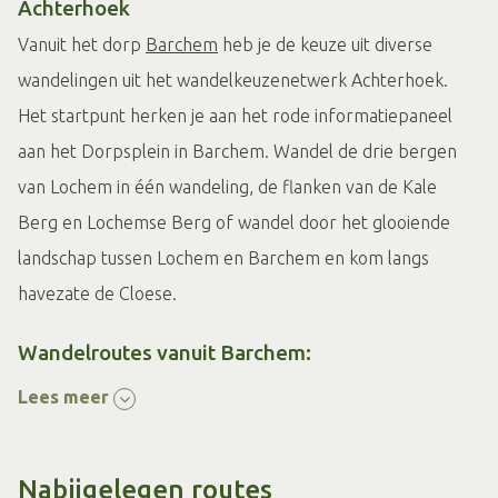
Achterhoek
Vanuit het dorp
Barchem
heb je de keuze uit diverse
wandelingen uit het wandelkeuzenetwerk Achterhoek.
Het startpunt herken je aan het rode informatiepaneel
aan het Dorpsplein in Barchem. Wandel de drie bergen
van Lochem in één wandeling, de flanken van de Kale
Berg en Lochemse Berg of wandel door het glooiende
landschap tussen Lochem en Barchem en kom langs
havezate de Cloese.
Wandelroutes vanuit Barchem:
Lees meer
Ommetje Barchem
De Kale Berg route
Lochemse Berg route
Nabijgelegen routes
Boschheurneroute