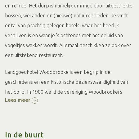
en ruimte. Het dorp is namelijk omringd door uitgestrekte
bossen, weilanden en (nieuwe) natuurgebieden. Je vindt
er tal van prachtig gelegen hotels, waar het heerlijk
verblijven is en waar je 's ochtends met het geluid van
vogeltjes wakker wordt. Allemaal beschikken ze ook over
een uitstekend restaurant.
Landgoedhotel Woodbrooke is een begrip in de
geschiedenis en een historische bezienswaardigheid van
het dorp. In 1900 werd de vereniging Woodbrookers
Lees meer
opgericht door Leidse Theologie studenten. Zij kwamen
naar Barchem om te leren en in open sfeer de dialoog
aan te gaan tussen verschillende levensbeschouwingen.
Het leeszaaltje waar zij werkten vormt onderdeel van het
In de buurt