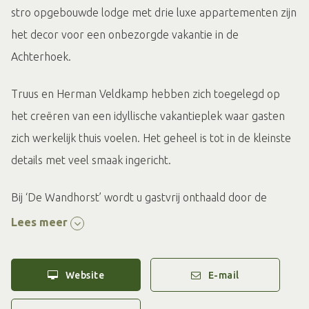
stro opgebouwde lodge met drie luxe appartementen zijn
het decor voor een onbezorgde vakantie in de
Achterhoek.
Truus en Herman Veldkamp hebben zich toegelegd op
het creëren van een idyllische vakantieplek waar gasten
zich werkelijk thuis voelen. Het geheel is tot in de kleinste
details met veel smaak ingericht.
Bij ‘De Wandhorst’ wordt u gastvrij onthaald door de
familie Veldkamp die u alle privacy en bewegingsvrijheid
Lees meer
garandeert en zo nodig voor u klaar staat om uw verblijf
zo aangenaam mogelijk te maken.
Website
E-mail
De Lodge