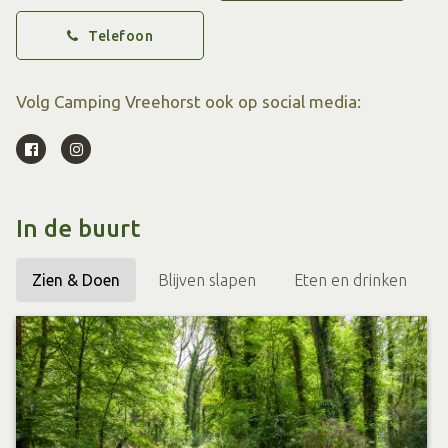
natuurgebied “de Bekendelle”. Liefhebbers van wandelen
Telefoon
en fietsen kunnen dan ook hun hart ophalen in dit unieke
stukje Winterswijk. Verder is de gezellige winkelplaats
Volg Camping Vreehorst ook op social media:
Winterswijk zeer nabij op c.a. 3 kilometer.
Naast de ruime plaatsen op de camping en de luxe
sanitairgebouwen is het ook een leuke camping voor
In de buurt
kinderen; een buiten- en binnenzwembad met een apart
peuterbad, een speeltuin met springkussen en een
Zien & Doen
Blijven slapen
Eten en drinken
prachtig sportveld met kunstgras. In het hoogseizoen is er
een recreatieprogramma voor kinderen tot 11 jaar.
Prachtig sanitair
Camping Vreehorst weet dat goed en schoon sanitair
belangrijk is. Hier wordt dan ook veel zorg aan besteed.