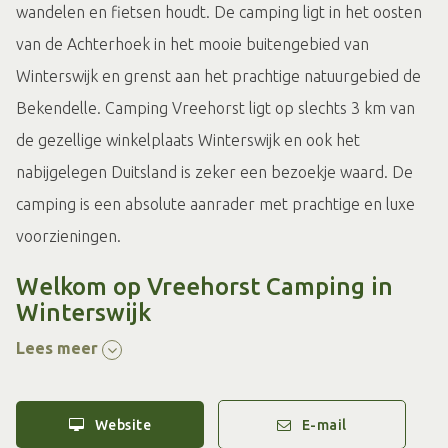
wandelen en fietsen houdt. De camping ligt in het oosten
van de Achterhoek in het mooie buitengebied van
Winterswijk en grenst aan het prachtige natuurgebied de
Bekendelle. Camping Vreehorst ligt op slechts 3 km van
de gezellige winkelplaats Winterswijk en ook het
nabijgelegen Duitsland is zeker een bezoekje waard. De
camping is een absolute aanrader met prachtige en luxe
voorzieningen.
Welkom op Vreehorst Camping in
Winterswijk
Vreehorst Camping in Winterswijk is een moderne en luxe
Lees meer
camping in Winterswijk met veel voorzieningen. De
camping, gelegen in “Nationaal Landschap Winterswijk”,
Website
E-mail
ligt op slechts 300 meter van het schitterende