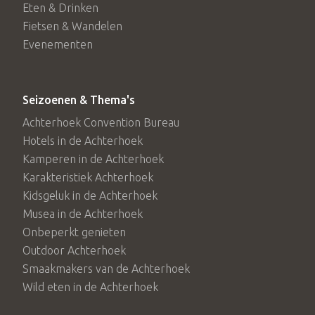
Eten & Drinken
geslaagde en luxe kampeervakantie, zoals: openlucht
Fietsen & Wandelen
zwembad met apart kinderbad, gratis WiFi op de gehele
Evenementen
camping, snackbar, brasserie, terras, speeltuin met
springkussen, multifunctioneel sportveld met kunstgras,
Seizoenen & Thema's
fietsverhuur, dagelijks verse broodjes en kranten, beperkt
Achterhoek Convention Bureau
assortiment levensmiddelen, een dierenweide met walibi’s
Hotels in de Achterhoek
en in het hoogseizoen een recreatieprogramma.
Kamperen in de Achterhoek
Karakteristiek Achterhoek
Camping Vreehorst uw fietscamping
Kidsgeluk in de Achterhoek
Camping Vreehorst heeft fietsers in haar hart gesloten.
Musea in de Achterhoek
Bij de receptie zijn fietsen te huur en kunt u fietsroutes
Onbeperkt genieten
Outdoor Achterhoek
van de omgeving kopen. Winterswijk valt onder het
Smaakmakers van de Achterhoek
fietsknooppuntennetwerk van de Achterhoek. Het
Wild eten in de Achterhoek
Achterhoekse knooppuntensysteem is bijna 1.500 km