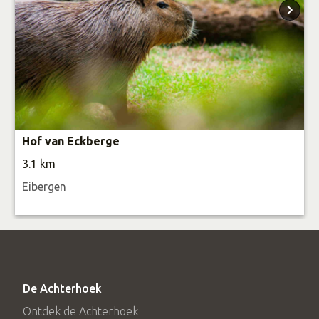
Groepsaccommodatie “De Jappe” (14 personen) is het
boerderijtje van de laatste Berkel schipper. Het sfeervolle
en authentieke boerderijtje met open haard en uitzicht op
de recreatievijver is voorzien van modern comfort.
Groepsaccommodatie “De Schöppe” (26 personen) is
Hof van Eckberge
authentiek ingericht en heeft een gezellige leefzaal met
3.1 km
open haard en heeft veel inpandige speelruimte (o.a.
Eibergen
tafeltennis, tafelvoetbal, pooltafel, biljart).
De Achterhoek
Ontdek de Achterhoek