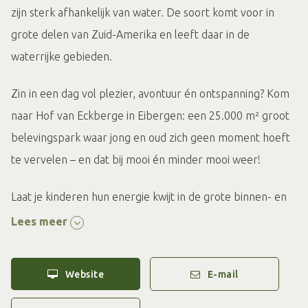
zijn sterk afhankelijk van water. De soort komt voor in
grote delen van Zuid-Amerika en leeft daar in de
waterrijke gebieden.
Zin in een dag vol plezier, avontuur én ontspanning? Kom
naar Hof van Eckberge in Eibergen: een 25.000 m² groot
belevingspark waar jong en oud zich geen moment hoeft
te vervelen – en dat bij mooi én minder mooi weer!
Laat je kinderen hun energie kwijt in de grote binnen- en
buitenspeeltuin, ontdek samen exotische dieren in de
Lees meer
dierentuin, of kruip in de huid van een ontdekkingsreiziger
in het spannende reptielenhuis. Zin in actie? Gooi een
Website
E-mail
strike op één van de moderne bowlingbanen, scoor een
hole-in-one op de midgetgolfbaan of neem het op tegen