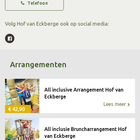
Telefoon
je vrienden tijdens een spannend potje lasergame.
Volg Hof van Eckberge ook op social media:
Tussendoor is het heerlijk bijkomen in ons gezellige
parkrestaurant. Geniet van een goede kop koffie met iets
lekkers of van een uitgebreide lunch terwijl de kinderen
zich blijven vermaken.
Arrangementen
All inclusive Arrangement Hof van
Eckberge
Lees meer
€ 42,90
All inclusie Bruncharrangement Hof
van Eckberge