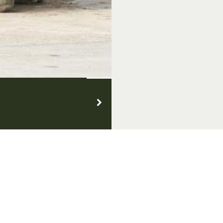
 & Thema's
Over Achterhoek Toerisme
Vo
k Convention Bureau
Privacyverklaring
de Achterhoek
Gebruiksvoorwaarden