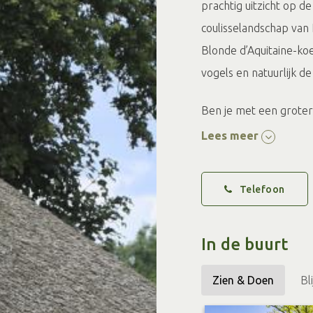
prachtig uitzicht op 
coulisselandschap van
Blonde d’Aquitaine-ko
vogels en natuurlijk de
Ben je met een groter
reserveren, zodat je er
Lees meer
Sinds 2020 is ook het
Telefoon
waar je warm kunt zitt
parkeergelegenheid, zi
speelgelegenheid voor
In de buurt
Zien & Doen
Bl