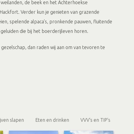
de weilanden, de beek en het Achterhoekse
 Hackfort. Verder kun je genieten van grazende
eien, spelende alpaca’s, pronkende pauwen, fluitende
 geluiden die bij het boerderijleven horen.
 gezelschap, dan raden wij aan om van tevoren te
 zeker van bent dat er iets lekkers bij de koffie is.
 achterhuis verbouwd tot een gezellige binnenruimte
en en iets kunt drinken. Op het erf is
jn er verschillende dieren te zien en is er
 kinderen, zoals een trampoline en traptrekkers.
ijven slapen
Eten en drinken
VVV's en TIP's