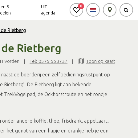
0
sen &
UIT-
delen
agenda
 de Rietberg
 de Rietberg
Achterhoek Routes
Vrijheid in de
Ode aan het
Achterhoek
Landschap
app
H Vorden
|
Tel: 0575 553737
|
Toon op kaart
Meldpunt Routes
Achterhoek
 naast de boerderij een zelfbedieningsrustpunt op
e Rietberg’. De Rietberg ligt aan bekende
et TrekVogelpad, de Ockhorstroute en het rondje
g onder andere koffie, thee, frisdrank, appeltaart,
nder het genot van een hapje en drankje heb je een