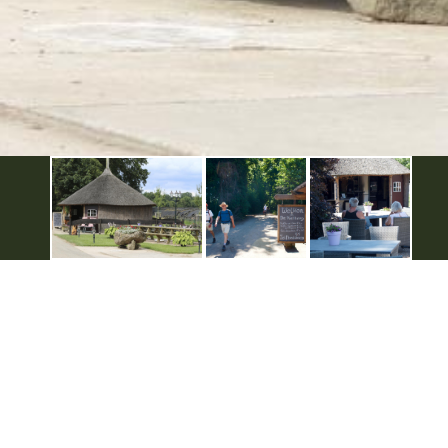
De Achterhoek
Seizoenen
Ontdek de Achterhoek
Achterhoe
Zien & Doen
Hotels in 