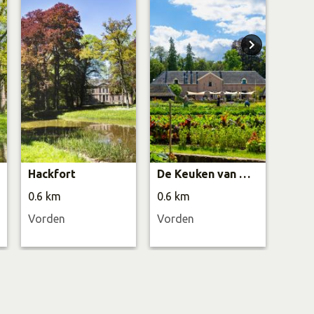
Hackfort
De Keuken van Hackfort
0.6 km
0.6 km
1.3 
Vorden
Vorden
Viera